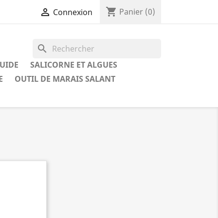
shopping_cart

Panier
(0)
Connexion
search
QUIDE
SALICORNE ET ALGUES
E
OUTIL DE MARAIS SALANT