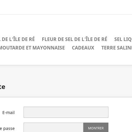
 DE L'ÎLE DE RÉ
FLEUR DE SEL DE L'ÎLE DE RÉ
SEL LI
MOUTARDE ET MAYONNAISE
CADEAUX
TERRE SALIN
te
E-mail
e passe
MONTRER