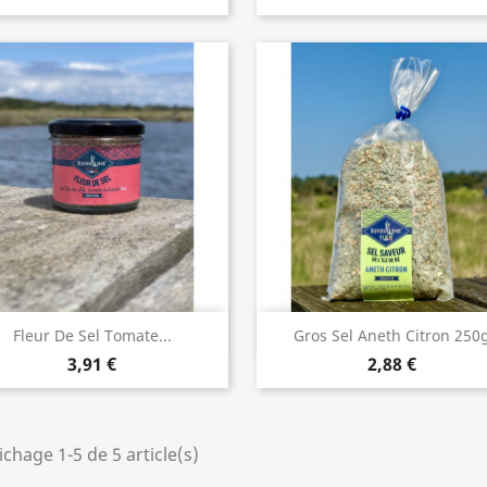
Aperçu rapide
Aperçu rapide


Fleur De Sel Tomate...
Gros Sel Aneth Citron 250
3,91 €
2,88 €
ichage 1-5 de 5 article(s)