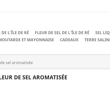
 DE L'ÎLE DE RÉ
FLEUR DE SEL DE L'ÎLE DE RÉ
SEL LI
MOUTARDE ET MAYONNAISE
CADEAUX
TERRE SALIN
 de sel aromatisée
LEUR DE SEL AROMATISÉE