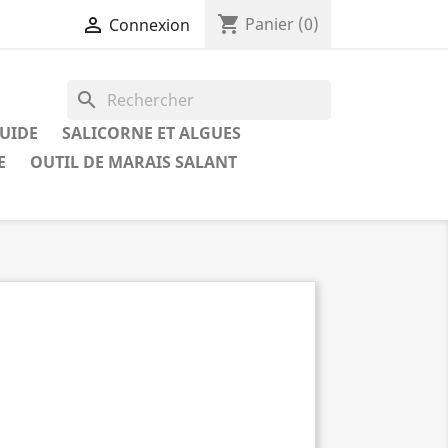
shopping_cart

Panier
(0)
Connexion
search
QUIDE
SALICORNE ET ALGUES
E
OUTIL DE MARAIS SALANT