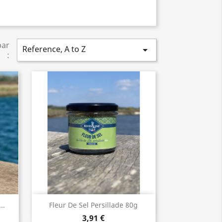
par
Reference, A to Z

:
Aperçu rapide

..
Fleur De Sel Persillade 80g
3,91 €