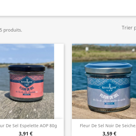
Trier 
 5 produits.
Aperçu rapide
Aperçu rapide


eur De Sel Espelette AOP 80g
Fleur De Sel Noir De Seiche.
3,91 €
3,59 €