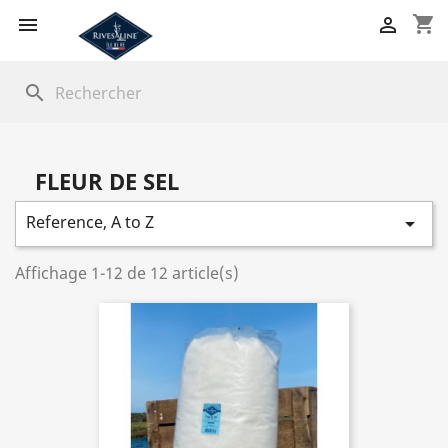
shopping_cart


search
FLEUR DE SEL
Reference, A to Z

Affichage 1-12 de 12 article(s)