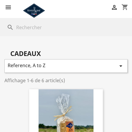
shopping_cart


search
CADEAUX
Reference, A to Z

Affichage 1-6 de 6 article(s)