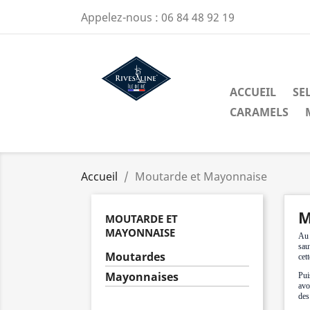
Appelez-nous :
06 84 48 92 19
ACCUEIL
SEL
CARAMELS
Accueil
Moutarde et Mayonnaise
M
MOUTARDE ET
MAYONNAISE
Au 
sau
Moutardes
cet
Mayonnaises
Pui
avo
des