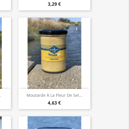
3,29 €
Aperçu rapide

.
Moutarde À La Fleur De Sel...
4,63 €