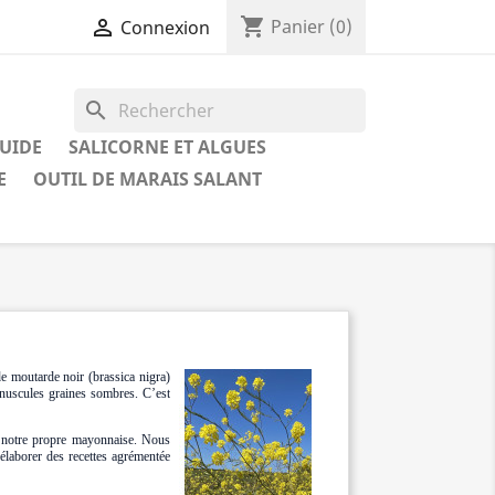
shopping_cart

Panier
(0)
Connexion
search
QUIDE
SALICORNE ET ALGUES
E
OUTIL DE MARAIS SALANT
de moutarde noir (brassica nigra)
inuscules graines sombres. C’est
 notre propre mayonnaise. Nous
élaborer des recettes agrémentée