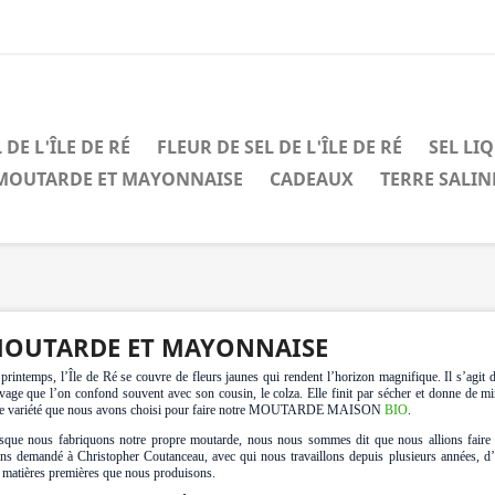
 DE L'ÎLE DE RÉ
FLEUR DE SEL DE L'ÎLE DE RÉ
SEL LI
MOUTARDE ET MAYONNAISE
CADEAUX
TERRE SALIN
OUTARDE ET MAYONNAISE
printemps, l’Île de Ré se couvre de fleurs jaunes qui rendent l’horizon magnifique. Il s’agit 
vage que l’on confond souvent avec son cousin, le colza. Elle finit par sécher et donne de m
te variété que nous avons choisi pour faire notre MOUTARDE MAISON
BIO
.
sque nous fabriquons notre propre moutarde, nous nous sommes dit que nous allions faire
ns demandé à Christopher Coutanceau, avec qui nous travaillons depuis plusieurs années, d’
 matières premières que nous produisons.