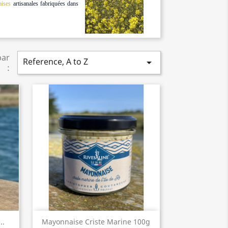
ises
artisanales fabriquées dans
par
Reference, A to Z

:
Aperçu rapide

..
Mayonnaise Criste Marine 100g