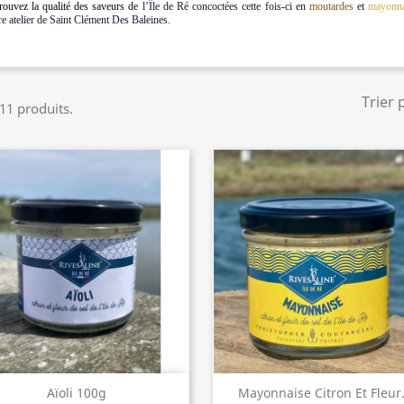
rouvez la qualité des saveurs de
l’Île de Ré concoctées cette fois-ci en
moutardes
et
mayonna
re atelier de Saint Clément Des Baleines.
Trier 
 11 produits.
Aperçu rapide
Aperçu rapide


Aïoli 100g
Mayonnaise Citron Et Fleur.