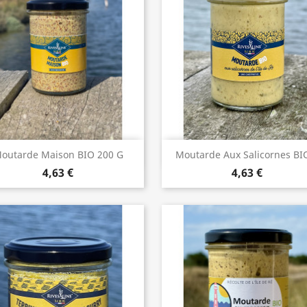
Aperçu rapide
Aperçu rapide


outarde Maison BIO 200 G
Moutarde Aux Salicornes BIO
4,63 €
4,63 €