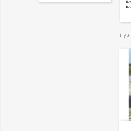
Ret
not
Il y a