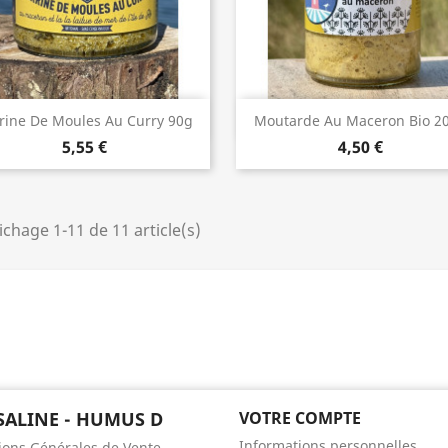
Aperçu rapide
Aperçu rapide


rine De Moules Au Curry 90g
Moutarde Au Maceron Bio 2
5,55 €
4,50 €
ichage 1-11 de 11 article(s)
SALINE - HUMUS D
VOTRE COMPTE
Informations personnelles
ions Générales de Vente