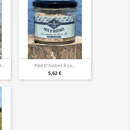
Aperçu rapide

...
Pâté D'huitres À La...
5,62 €