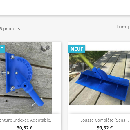
Trier 
 5 produits.
F
NEUF
Aperçu rapide
Aperçu rapide


nture Indexée Adaptable...
Lousse Complète (sans...
30,82 €
99,32 €