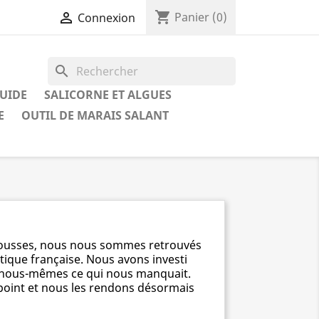
shopping_cart

Panier
(0)
Connexion
search
QUIDE
SALICORNE ET ALGUES
E
OUTIL DE MARAIS SALANT
de lousses, nous nous sommes retrouvés
tique française. Nous avons investi
r nous-mêmes ce qui nous manquait.
 point et nous les rendons désormais