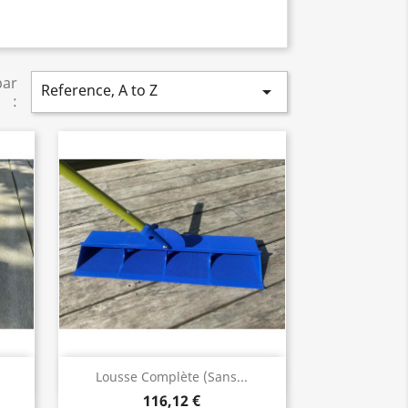
par
Reference, A to Z

:
Aperçu rapide

Lousse Complète (sans...
116,12 €