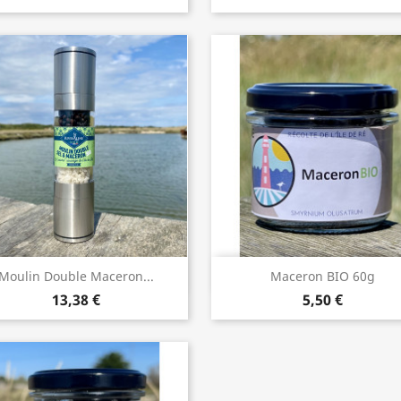
Aperçu rapide
Aperçu rapide


Moulin Double Maceron...
Maceron BIO 60g
13,38 €
5,50 €