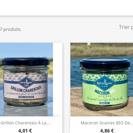
Trier 
 7 produits.
Aperçu rapide
Aperçu rapide


Grillon Charentais À La...
Maceron Graines BIO De..
4,01 €
4,86 €