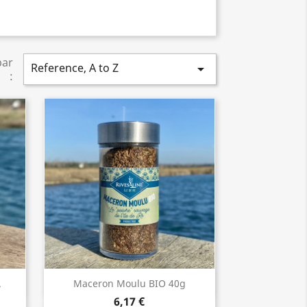
par
Reference, A to Z

:
Aperçu rapide

.
Maceron Moulu BIO 40g
6,17 €