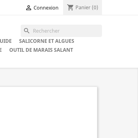
shopping_cart

Panier
(0)
Connexion
search
QUIDE
SALICORNE ET ALGUES
E
OUTIL DE MARAIS SALANT