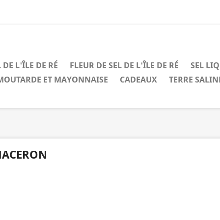
 DE L'ÎLE DE RÉ
FLEUR DE SEL DE L'ÎLE DE RÉ
SEL LI
MOUTARDE ET MAYONNAISE
CADEAUX
TERRE SALIN
ACERON