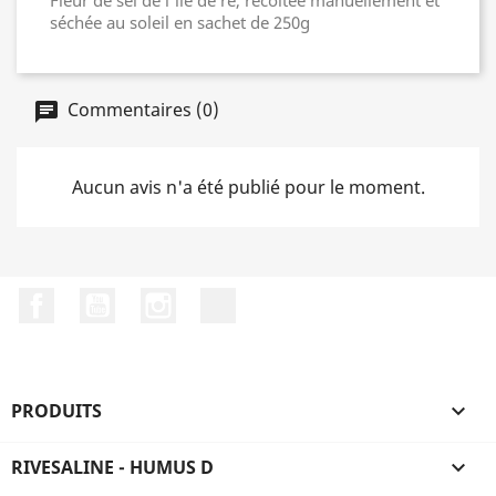
Fleur de sel de l'ile de ré, récoltée manuellement et
séchée au soleil en sachet de 250g
Commentaires (0)
Aucun avis n'a été publié pour le moment.
Facebook
YouTube
Instagram
LinkedIn
PRODUITS

RIVESALINE - HUMUS D
