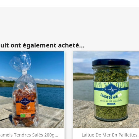
duit ont également acheté...
Aperçu rapide
Aperçu rapide


amels Tendres Salés 200g...
Laitue De Mer En Paillettes.