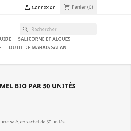
shopping_cart

Panier
(0)
Connexion
search
QUIDE
SALICORNE ET ALGUES
E
OUTIL DE MARAIS SALANT
MEL BIO PAR 50 UNITÉS
rre salé, en sachet de 50 unités