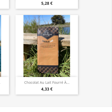
5,28 €
Aperçu rapide

.
Chocolat Au Lait Fourré À...
4,33 €