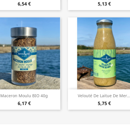
6,54 €
5,13 €
Aperçu rapide
Aperçu rapide


Maceron Moulu BIO 40g
Velouté De Laitue De Mer..
6,17 €
5,75 €