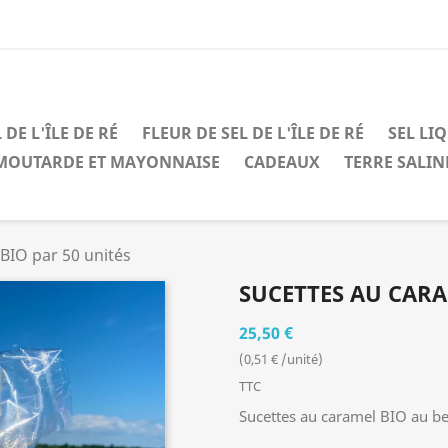
 DE L'ÎLE DE RÉ
FLEUR DE SEL DE L'ÎLE DE RÉ
SEL LI
MOUTARDE ET MAYONNAISE
CADEAUX
TERRE SALIN
BIO par 50 unités
SUCETTES AU CARA
25,50 €
(0,51 € /unité)
TTC
Sucettes au caramel BIO au beu