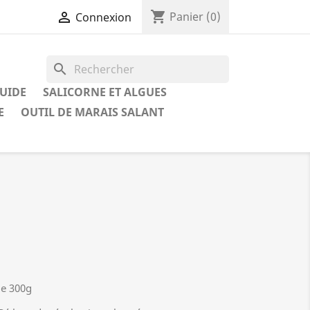
shopping_cart

Panier
(0)
Connexion
search
QUIDE
SALICORNE ET ALGUES
E
OUTIL DE MARAIS SALANT
de 300g