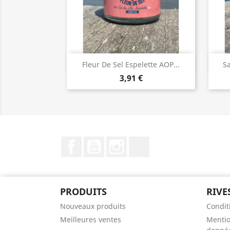
Aperçu rapide

Fleur De Sel Espelette AOP...
Sa
3,91 €
Facebook
YouTube
Instagram
LinkedIn
PRODUITS
RIVE
Nouveaux produits
Condit
Meilleures ventes
Mentio