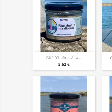
Aperçu rapide

Pâté D'huîtres À La...
C
5,62 €