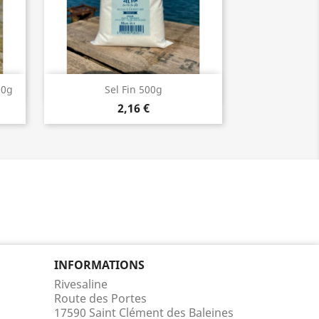
Aperçu rapide

00g
Sel Fin 500g
2,16 €
INFORMATIONS
Rivesaline
Route des Portes
17590 Saint Clément des Baleines