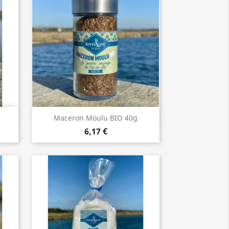
Aperçu rapide

Maceron Moulu BIO 40g
6,17 €