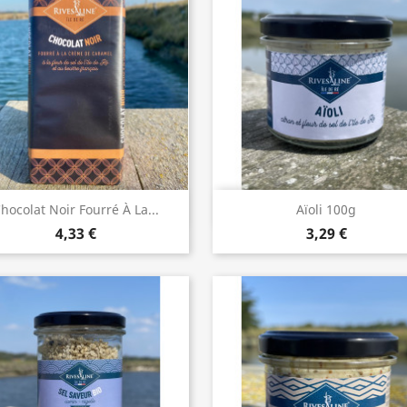
Aperçu rapide
Aperçu rapide


hocolat Noir Fourré À La...
Aïoli 100g
4,33 €
3,29 €