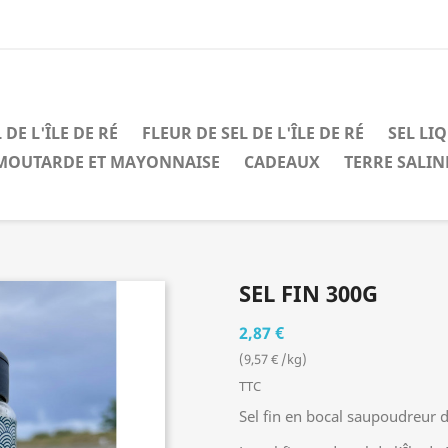
 DE L'ÎLE DE RÉ
FLEUR DE SEL DE L'ÎLE DE RÉ
SEL LI
MOUTARDE ET MAYONNAISE
CADEAUX
TERRE SALIN
SEL FIN 300G
2,87 €
(9,57 € /kg)
TTC
Sel fin en bocal saupoudreur 